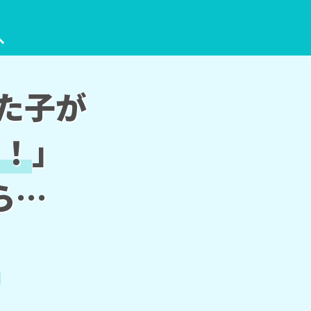
へ
った子が
り！
」
ら…
？