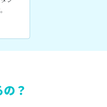
す。
るの？