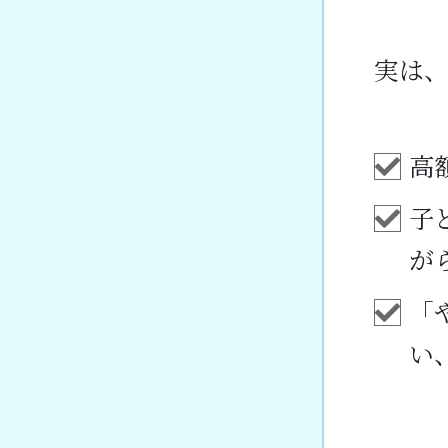
実は
高
子
が
「
い