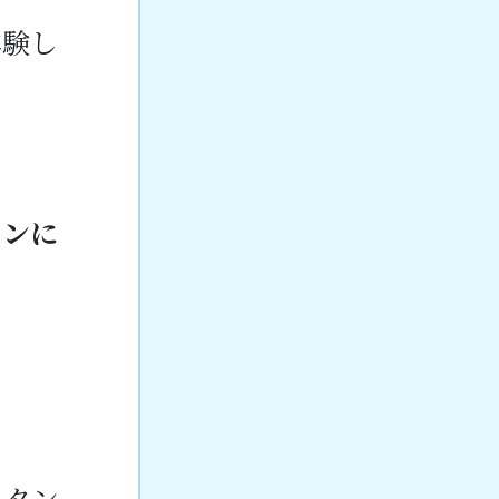
体験し
インに
スタン