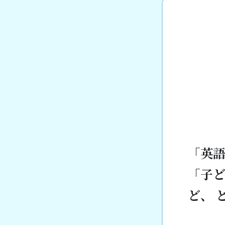
「英
「子
ど、 