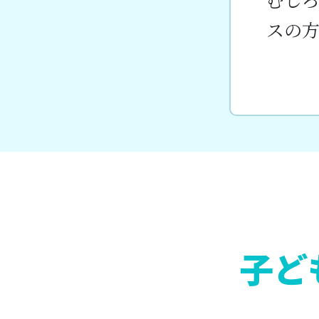
スの
子ど