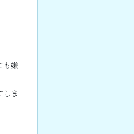
ても嫌
てしま