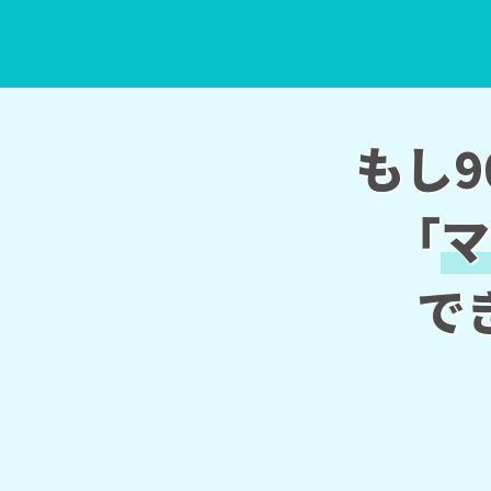
もし9
「
マ
で