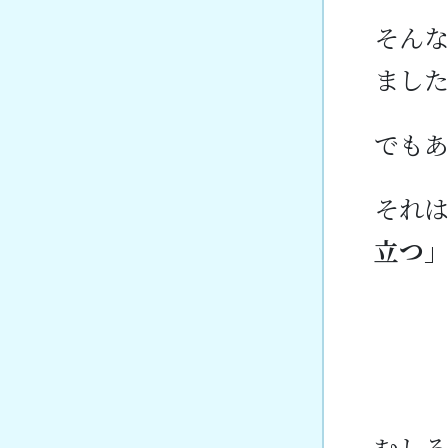
そんな
まし
でも
それ
立つ
むし