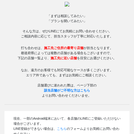
「まずは相談してみたい」
「プランを聞いてみたい」
そんな方は、ぜひLINEにてお気軽にお問い合わせください。
ご相談内容に応じて、担当スタッフが丁寧に対応いたします。
打ち合わせは、
施工先ご住所の最寄り店舗
が担当となります。
都道府県によっては複数の店舗がある場合もございますので、
下記の店舗一覧より、
施工先に近い店舗
を目安にお選びください。
なお、遠方のお客様でも対応可能なケースが多くございます。
エリア外であっても、まずはお気軽にご相談ください。
店舗選びに迷われた際は、ページ下部の
該当店舗がご不明な方はこちら
よりお問い合わせくださいませ。
現在、一部のAndroid端末において、各店舗のLINEにご登録いただけない
場合がございます。
LINE登録ができない場合は、
こちら
のフォームよりお気軽にお問い合わ
せください。