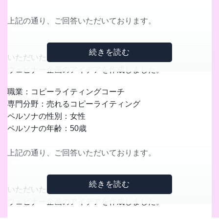
上記の通り、ご回答いただいております。
いただいた内容をふまえて、
ウェビナー企画のアイデアを作成しました。
職業：コピーライティングコーチ
早速ですが、お送りさせていただきますね。
専門分野：売れるコピーライティング
ペルソナの性別：女性
---
ペルソナの年齢：50歳
【メルマガタイトル20のアイデア】
上記の通り、ご回答いただいております。
できるだけ読者の目を引き、
単的に内容が伝わり、
いただいた内容をふまえて、
田中さんの専門性が伝わるタイトルを生成しました。
ウェビナー企画のアイデアを作成しました。
メルマガタイトルを生成しました。