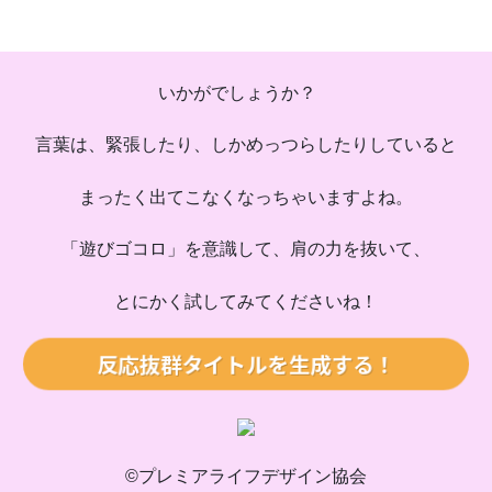
早速ですが、お送りさせていただきますね。
---
---
1. 「星の導きで輝く未来へ！」
いかがでしょうか？
2. 「女性のための使命発見メソッド」
【メルマガタイトル20のアイデア】
3. 「ライフプランを星座と共に描く」
言葉は、緊張したり、しかめっつらしたりしていると
4. 「幸せをつかむライフデザイン術」
できるだけ読者の目を引き、
5. 「星のメッセージで夢を叶える」
まったく出てこなくなっちゃいますよね。
単的に内容が伝わり、
6. 「自分を知り、人生を変える魔法の星座術」
上野さんの専門性が伝わるタイトルを生成しました。
7. 「輝く人生を手に入れるヒント」
「遊びゴコロ」を意識して、肩の力を抜いて、
メルマガタイトルを生成しました。
8. 「星の神秘が解き放つライフプラン」
9. 「理想の未来へ導く西洋占星術の力」
とにかく試してみてくださいね！
---
10. 「45歳からの輝かしいスタート！」
11. 「星があなたに贈る成功への道」
反応抜群タイトルを生成する！
1. 「売れるコピーを極める方法」
12. 「自己実現のための星座ライフプラン」
2. 「魅力的な文章で成功を掴む」
13. 「人生をデザインする星のメルマガ」
3. 「コピーのプロに学ぶ50代女性のための秘訣」
14. 「女性のための使命を知る旅」
4. 「コピー力アップで圧倒的な存在感を」
15. 「星の力で女性らしい輝きを手に入れる」
©プレミアライフデザイン協会
5. 「感動を伝える50代女性のためのコピー術」
16. 「あなたの星が語る個別のライフプラン」