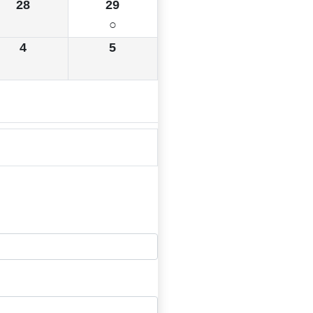
28
29
○
4
5