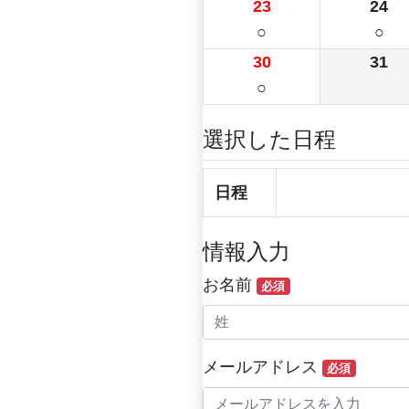
23
24
○
○
30
31
○
選択した日程
日程
情報入力
お名前
必須
メールアドレス
必須