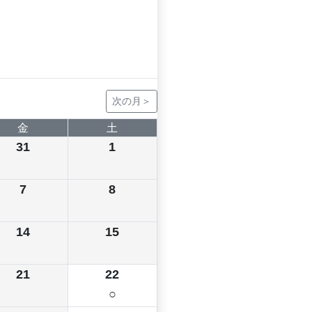
次の月＞
金
土
31
1
7
8
14
15
21
22
○