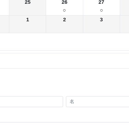
25
26
27
○
○
1
2
3