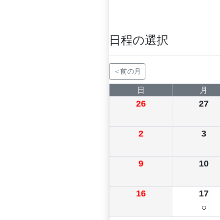
日程の選択
＜前の月
日
月
26
27
2
3
9
10
16
17
○