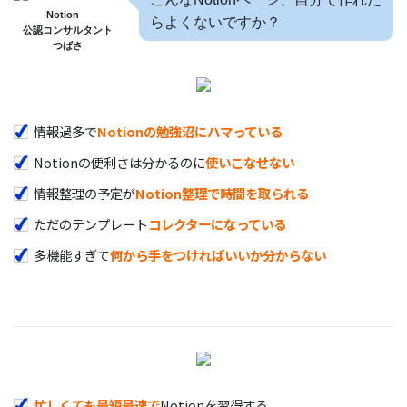
Notion
らよくないですか？
公認コンサルタント
つばさ
情報過多で
Notionの勉強沼にハマっている
Notionの便利さは分かるのに
使いこなせない
情報整理の予定が
Notion整理で時間を取られる
ただのテンプレート
コレクターになっている
多機能すぎて
何から手をつければいいか分からない
忙しくても最短最速で
Notionを習得する