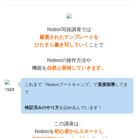
Notion写経講座では
厳選されたテンプレートを
ひたすら書き写していく
ことで
Notionの操作方法や
機能を
自然と習得していきます。
これまで「Notionブートキャンプ」で
直接指導
してき
つばさ
て
検証済みのやり方
を詰め込んでいます！
この講座は、
Notionを
初心者からスタートし