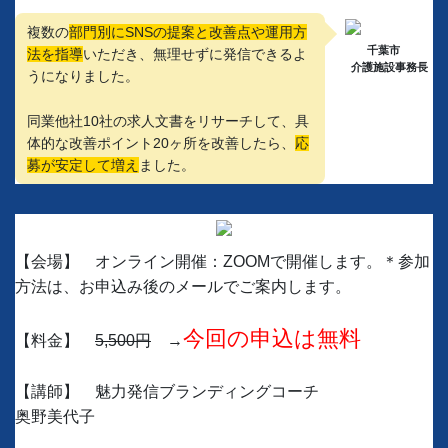
複数の
部門別にSNSの提案と改善点や運用方
千葉市
法を指導
いただき、無理せずに発信できるよ
介護施設事務長
うになりました。
同業他社10社の求人文書をリサーチして、具
体的な改善ポイント20ヶ所を改善したら、
応
募が安定して増え
ました。
【会場】 オンライン開催：ZOOMで開催します。＊参加
方法は、お申込み後のメールでご案内します。
今回の申込は無料
【料金】
5,500円
→
【講師】 魅力発信ブランディングコーチ
奥野美代子