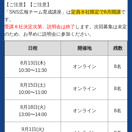
【ご注意】【ご注意】
「SNS広報チーム育成講座」は
定員８社限定で6月開講
で
す。
受講８社決定次第、説明会は終了
します。次回募集は未定
のため、お早めに説明会に参加ください。
日程
開催地
残数
8月13日(木)
オンライン
8名
10:30〜11:30
8月15日(土)
オンライン
8名
10:00〜11:00
8月18日(火)
オンライン
8名
13:00〜14:00
9月1日(火)