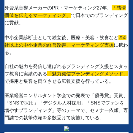
外資系音響メーカーのPR・マーケティング27年、
「感情
価値を伝えるマーケティング」
で日本でのブランディング
に貢献。
中小企業診断士として独立後、医療・美容・飲食など
250
社以上の中小企業の経営改善、マーケティング支援
に携わ
る。
自社の魅力を発信し選ばれるブランディング支援とスタッ
フ教育に実績のある
「魅力発信ブランディングメソッド」
で採用と集客を両立させる広報支援を行っている。
医業経営コンサルタント学会での発表で「優秀賞」受賞、
「SNSで採用」「デジタル人材採用」「SNSでファンを
増やすブランディング」等のテーマで、セミナー依頼、専
門誌での執筆依頼を多数受けて実施している。