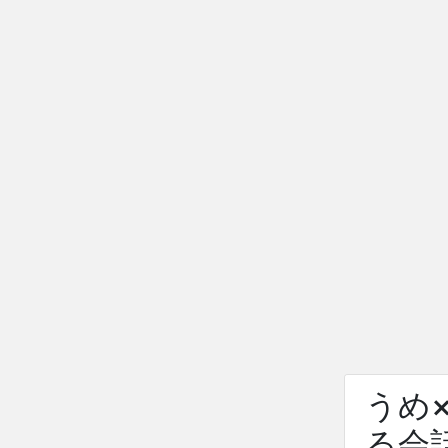
うめ
る会