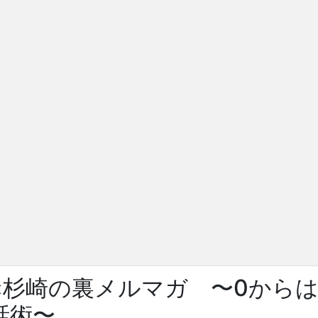
×杉崎の裏メルマガ 〜0から
話術〜