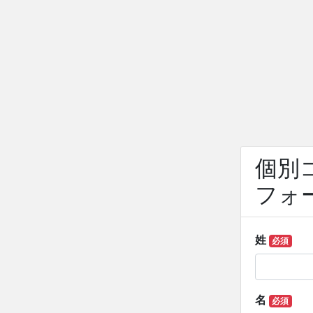
個別
フォ
姓
必須
名
必須