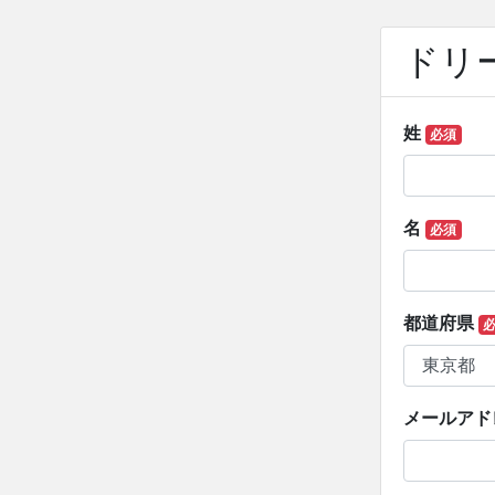
ドリ
姓
必須
名
必須
都道府県
メールアド