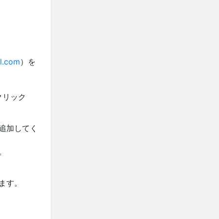
l.com
）を
クリック
追加してく
。
ます。