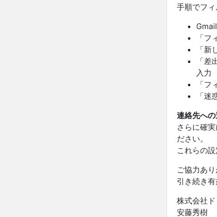
手順でフィ
Gm
「フ
「新
「差
入力
「フ
「迷
連絡先への
さらに確実
ださい。
これらの設
ご協力あり
引き続き有
株式会社ド
安藤秀樹